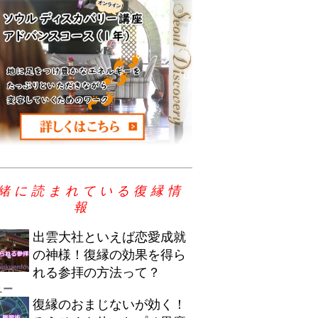
緒に読まれている復縁情
報
出雲大社といえば恋愛成就
の神様！復縁の効果を得ら
れる参拝の方法って？
ュー
復縁のおまじないが効く！