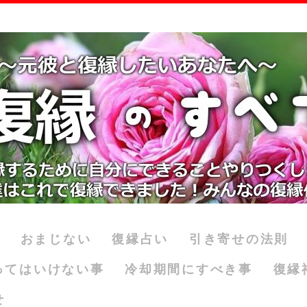
おまじない
復縁占い
引き寄せの法則
ってはいけない事
冷却期間にすべき事
復縁
せ