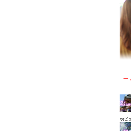
一
35ビ