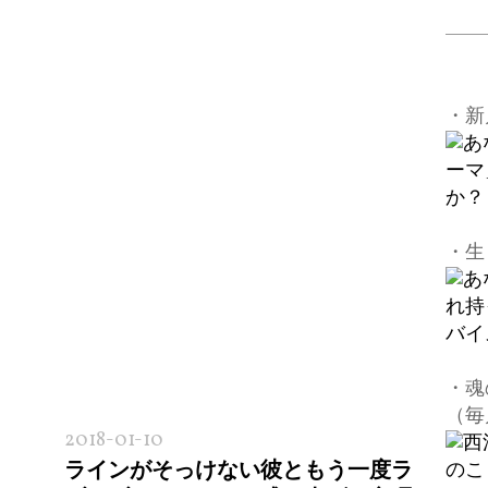
・新
・生
・魂
（毎
2018-01-10
ラインがそっけない彼ともう一度ラ