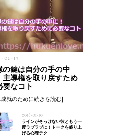
8-01-17
縁の鍵は自分の手の中
！主導権を取り戻すため
必要なコト
縁成就のために続きを読む]
2018-01-10
ラインがそっけない彼ともう一
度ラブラブに！トークを盛り上
げる心理テク