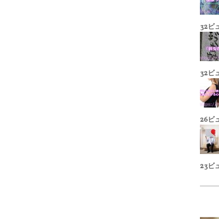
32ビ
32ビ
26ビ
23ビ