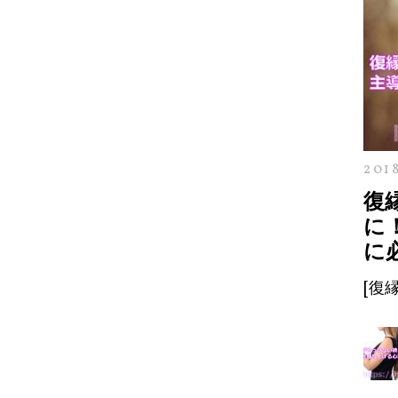
201
復
に
に
[復