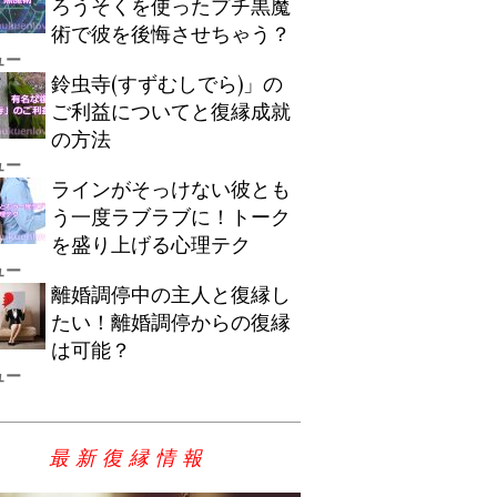
ろうそくを使ったプチ黒魔
術で彼を後悔させちゃう？
ュー
鈴虫寺(すずむしでら)」の
ご利益についてと復縁成就
の方法
ュー
ラインがそっけない彼とも
う一度ラブラブに！トーク
を盛り上げる心理テク
ュー
離婚調停中の主人と復縁し
たい！離婚調停からの復縁
は可能？
ュー
最新復縁情報