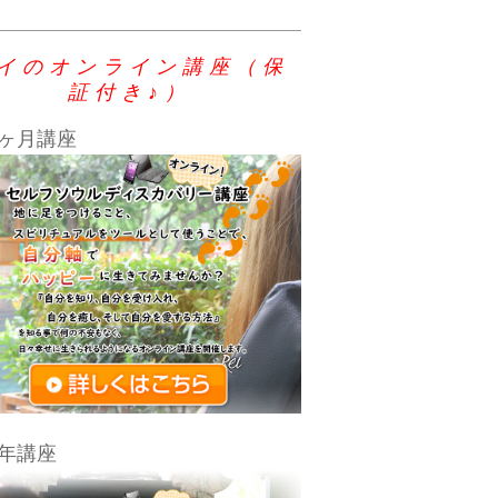
イのオンライン講座（保
証付き♪）
ヶ月講座
年講座