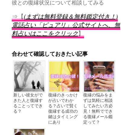
彼との復縁状況について相談してみる
⇒【
(まずは無料登録＆無料鑑定付き！)
電話占い「ピュアリ」公式サイトへ、無
料占いはここをクリック
】
合わせて確認しておきたい記事
新しい彼女がで
復縁のきっかけ
復縁の悩みをま
きた人と復縁す
が占いでわか
ずは気軽に相談
ることってでき
る？占いで賢く
してみたい方必
る？
復縁する成功の
見！無料ででき
鍵はタイミング
る復縁メール鑑
にあり
定って？