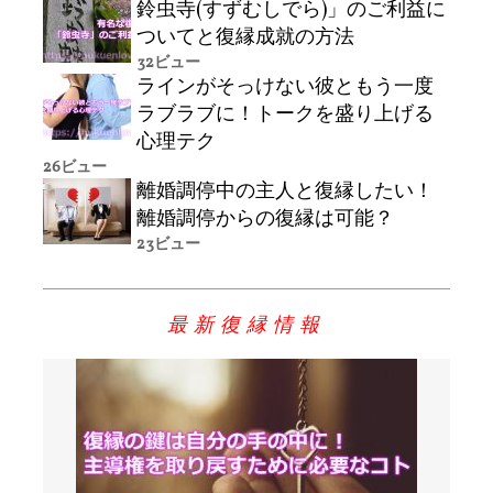
鈴虫寺(すずむしでら)」のご利益に
ついてと復縁成就の方法
32ビュー
ラインがそっけない彼ともう一度
ラブラブに！トークを盛り上げる
心理テク
26ビュー
離婚調停中の主人と復縁したい！
離婚調停からの復縁は可能？
23ビュー
最新復縁情報