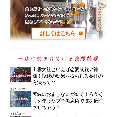
一緒に読まれている復縁情報
出雲大社といえば恋愛成就の神
様！復縁の効果を得られる参拝の
方法って？
35ビュー
復縁のおまじないが効く！ろうそ
くを使ったプチ黒魔術で彼を後悔
させちゃう？
32ビュー